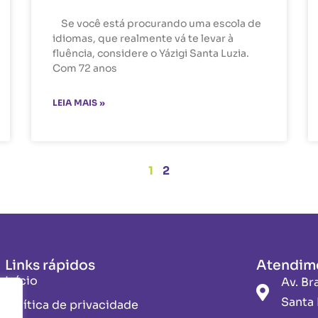
Se você está procurando uma escola de
idiomas, que realmente vá te levar à
fluência, considere o Yázigi Santa Luzia.
Com 72 anos
LEIA MAIS »
1
2
Links rápidos
Atendim
Início
Av. Br
Santa 
Política de privacidade